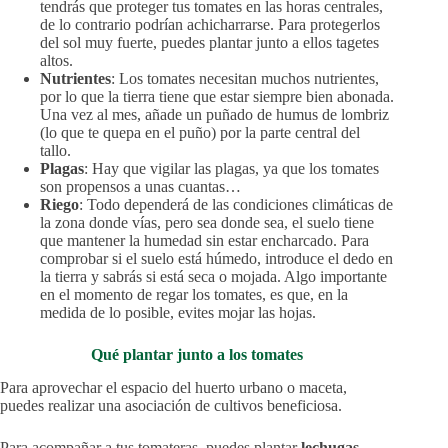
tendrás que proteger tus tomates en las horas centrales,
de lo contrario podrían achicharrarse. Para protegerlos
del sol muy fuerte, puedes plantar junto a ellos tagetes
altos.
Nutrientes
: Los tomates necesitan muchos nutrientes,
por lo que la tierra tiene que estar siempre bien abonada.
Una vez al mes, añade un puñado de humus de lombriz
(lo que te quepa en el puño) por la parte central del
tallo.
Plagas
: Hay que vigilar las plagas, ya que los tomates
son propensos a unas cuantas…
Riego
: Todo dependerá de las condiciones climáticas de
la zona donde vías, pero sea donde sea, el suelo tiene
que mantener la humedad sin estar encharcado. Para
comprobar si el suelo está húmedo, introduce el dedo en
la tierra y sabrás si está seca o mojada. Algo importante
en el momento de regar los tomates, es que, en la
medida de lo posible, evites mojar las hojas.
Qué plantar junto a los tomates
Para aprovechar el espacio del huerto urbano o maceta,
puedes realizar una asociación de cultivos beneficiosa.
Para acompañar a tus tomateras, puedes plantar
lechugas,