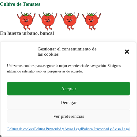
Cultivo de Tomates
En huerto urbano, bancal
Distancia entre plantas: 40 – 60 cm
Gestionar el consentimiento de
Distancia entre hileras: 60 cm – 1 m
las cookies
En maceta
Utilizamos cookies para asegurar la mejor experiencia de navegación. Si sigues
utilizando este sitio web, es porque estás de acuerdo.
Volumen: 20 litros mínimo
Diámetro: 30 cm
Profundidad: 30 – 60 cm
Aceptar
Denegar
Aprovechando el espacio
Ver preferencias
Ya sea en huerto urbano, jardinera, bancal o maceta, junto a
Política de cookies
Politica Privacidad y Aviso Legal
Politica Privacidad y Aviso Legal
los tomates puedes plantar
lechugas, cebollas, tagetes,
rabanitos, albahaca, puerros, rúcula…