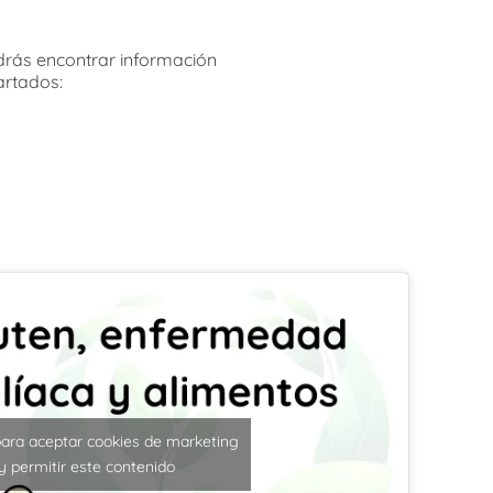
rás encontrar información
artados:
para aceptar cookies de marketing
y permitir este contenido