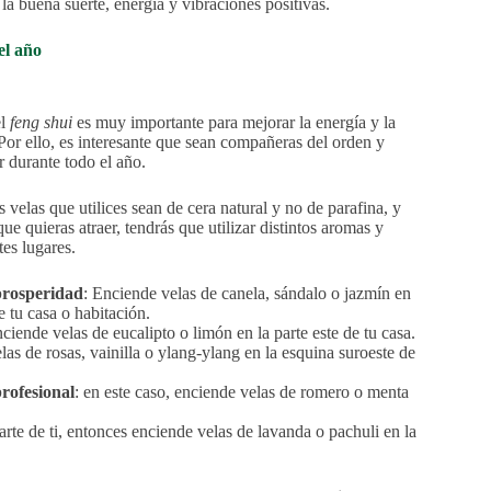
la buena suerte, energía y vibraciones positivas.
el año
el
feng shui
es muy importante para mejorar la energía y la
Por ello, es interesante que sean compañeras del orden y
r durante todo el año.
s velas que utilices sean de cera natural y no de parafina, y
e quieras atraer, tendrás que utilizar distintos aromas y
tes lugares.
prosperidad
: Enciende velas de canela, sándalo o jazmín en
e tu casa o habitación.
nciende velas de eucalipto o limón en la parte este de tu casa.
las de rosas, vainilla o ylang-ylang en la esquina suroeste de
profesional
: en este caso, enciende velas de romero o menta
parte de ti, entonces enciende velas de lavanda o pachuli en la