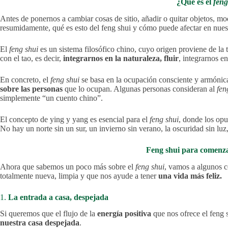
¿Qué es el
feng
Antes de ponernos a cambiar cosas de sitio, añadir o quitar objetos, m
resumidamente, qué es esto del feng shui y cómo puede afectar en nuest
El
feng shui
es un sistema filosófico chino, cuyo origen proviene de la t
con el tao, es decir,
integrarnos en la naturaleza, fluir
, integrarnos 
En concreto, el
feng shui
se basa en la ocupación consciente y armónic
sobre las personas
que lo ocupan. Algunas personas consideran al
fen
simplemente “un cuento chino”.
El concepto de ying y yang es esencial para el
feng shui
, donde los opu
No hay un norte sin un sur, un invierno sin verano, la oscuridad sin luz,
Feng shui para comenza
Ahora que sabemos un poco más sobre el
feng shui
, vamos a algunos 
totalmente nueva, limpia y que nos ayude a tener
una vida más feliz.
1.
La entrada a casa, despejada
Si queremos que el flujo de la
energía positiva
que nos ofrece el feng 
nuestra casa despejada
.