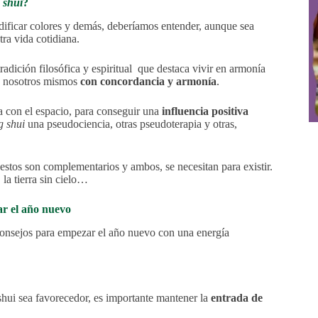
 shui
?
odificar colores y demás, deberíamos entender, aunque sea
ra vida cotidiana.
radición filosófica y espiritual que destaca vivir en armonía
en nosotros mismos
con concordancia y armonía
.
a con el espacio, para conseguir una
influencia positiva
g shui
una pseudociencia, otras pseudoterapia y otras,
estos son complementarios y ambos, se necesitan para existir.
 la tierra sin cielo…
r el año nuevo
consejos para empezar el año nuevo con una energía
shui sea favorecedor, es importante mantener la
entrada de