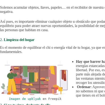
Solemos acumular objetos, llaves, papeles… en el recibidor de nuestra
negativa.
Así pues, es importante eliminar cualquier objeto u obstáculo que poda
equilibrio para poder atraer nuevas oportunidades, la posibilidad de mej
las personas que habitan en casa.
2.
Limpieza del hogar
Es el momento de equilibrar el chi o energía vital de tu hogar, ya que e
fundamentales.
Hay que barrer ha
energías estancadas
libertad. Por eso, e
parte más alejada de
las ventanas mientr
recoger los utensili
Ordenar
: Aprovec
no sabemos ni que e
que tienes en el bol
Imagen de upklyak
en Freepik