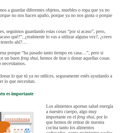
os a guardar diferentes objetos, muebles o ropa que ya no
porque no nos hacen apaño, porque ya no nos gusta o porque
s, seguimos guardando estas cosas “por si acaso”, pero,
acaso qué?”, ¿realmente lo vas a utilizar alguna vez?, ¿crees
o tenerlo ahí?…
ena porque “ha pasado tanto tiempo en casa…”, pero si
por un buen
feng shui
, hemos de tirar o donar aquellas cosas
o necesitamos.
onar lo que tú ya no utilices, seguramente estés ayudando a
er lo que necesitan.
én es importante
Los alimentos aportan salud energía
a nuestro cuerpo, algo muy
importante en el
feng shui
, por lo
que hemos de retirar de nuestra
cocina tanto los alimentos
caducados, como recipientes vacíos,