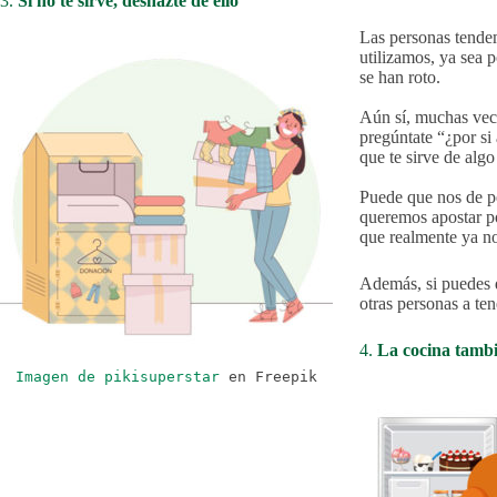
3.
Si no te sirve, deshazte de ello
Las personas tendem
utilizamos, ya sea 
se han roto.
Aún sí, muchas vece
pregúntate “¿por si 
que te sirve de alg
Puede que nos de p
queremos apostar 
que realmente ya n
Además, si puedes d
otras personas a ten
4.
La cocina tambi
Imagen de pikisuperstar
en Freepik