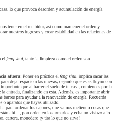
 casa, lo que provoca desorden y acumulación de energía
mos tener en el recibidor, así como mantener el orden y
orar nuestros ingresos y crear estabilidad en las relaciones de
n el
feng shui
, tanto la limpieza como el orden son
cia afuera
: Poner en práctica el
feng shui
, implica sacar las
 para dejar espacio a las nuevas, dejando que estas fluyan con
s importante que al barrer el suelo de tu casa, comiences por la
 la entrada, finalizando en esta. Además, es importante abrir
as barres para ayudar a la renovación de energía. Recuerda
os o aparatos que hayas utilizado.
ha para ordenar los cajones, que vamos metiendo cosas que
stán ahí…, pon orden en los armarios y echa un vistazo a lo
so, cartera, monedero ¡y tira lo que no sirva!