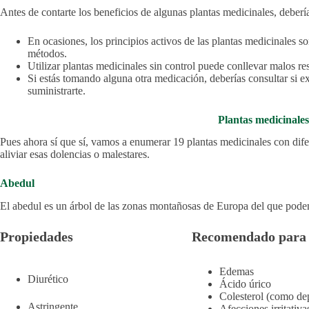
Antes de contarte los beneficios de algunas plantas medicinales, deberí
En ocasiones, los principios activos de las plantas medicinales son
métodos.
Utilizar plantas medicinales sin control puede conllevar malos re
Si estás tomando alguna otra medicación, deberías consultar si ex
suministrarte.
Plantas medicinales
Pues ahora sí que sí, vamos a enumerar 19 plantas medicinales con dif
aliviar esas dolencias o malestares.
Abedul
El abedul es un árbol de las zonas montañosas de Europa del que podem
Propiedades
Recomendado para
Edemas
Diurético
Ácido úrico
Colesterol (como de
Astringente
Afecciones irritativ