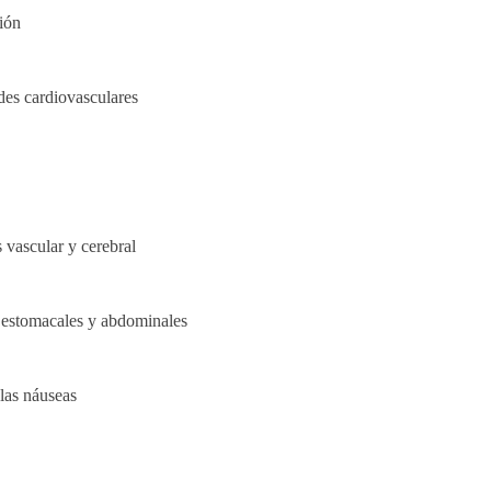
sión
es cardiovasculares
s vascular y cerebral
s estomacales y abdominales
 las náuseas