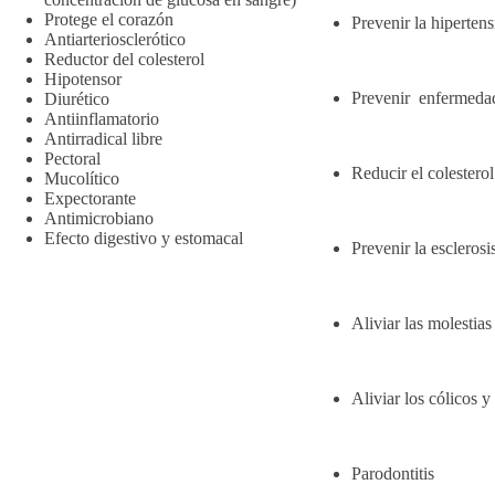
Protege el corazón
Prevenir la hiperten
Antiarteriosclerótico
Reductor del colesterol
Hipotensor
Prevenir enfermedad
Diurético
Antiinflamatorio
Antirradical libre
Pectoral
Reducir el colesterol
Mucolítico
Expectorante
Antimicrobiano
Efecto digestivo y estomacal
Prevenir la esclerosi
Aliviar las molestia
Aliviar los cólicos y
Parodontitis