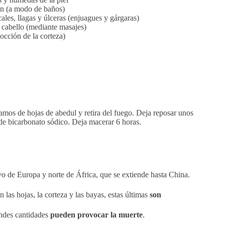
n (a modo de baños)
cales, llagas y úlceras (enjuagues y gárgaras)
 cabello (mediante masajes)
cocción de la corteza)
ramos de hojas de abedul y retira del fuego. Deja reposar unos
e bicarbonato sódico. Deja macerar 6 horas.
vo de Europa y norte de África, que se extiende hasta China.
 las hojas, la corteza y las bayas, estas últimas
son
ndes cantidades
pueden provocar la muerte
.