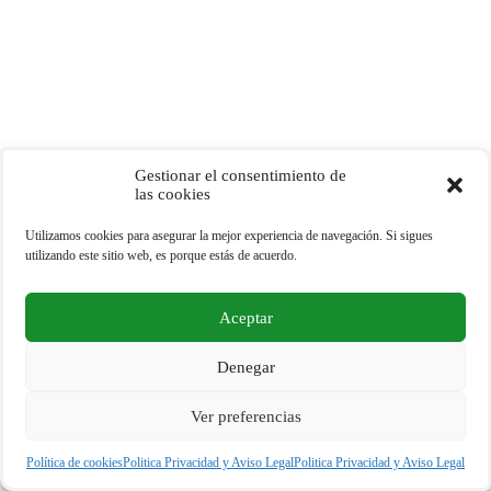
Gestionar el consentimiento de
las cookies
Utilizamos cookies para asegurar la mejor experiencia de navegación. Si sigues
utilizando este sitio web, es porque estás de acuerdo.
Aceptar
Copyright © 2026 - Tu Portal Eco - España
Denegar
Ver preferencias
Política de privacidad y Cookies
Politica Privacidad y Aviso Legal
Política de cookies
Politica Privacidad y Aviso Legal
Politica Privacidad y Aviso Legal
Política de Cookies