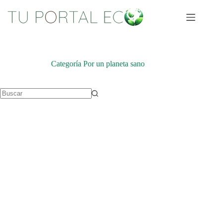
Saltar
al
contenido
Categoría
Por un planeta sano
Sin
resultados