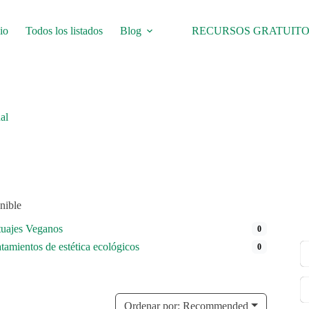
io
Todos los listados
Blog
RECURSOS GRATUITO
al
nible
tuajes Veganos
0
atamientos de estética ecológicos
0
Ordenar por:
Recommended